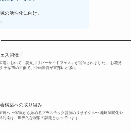
域の活性化に向け、
。
フェス開催！
広場において「花見川リバーサイドフェス」が開催されました。 お花見
 千葉市の主催で、企画運営が東邦レオ(株)、…
社会構築への取り組み
実現へ 〜家庭から始めるプラスチック資源のリサイクル〜 地球温暖化や
洋汚染は、世界的な喫緊の課題となっています…