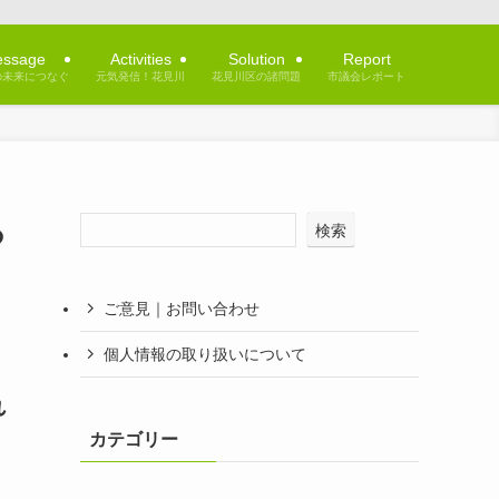
ssage
Activities
Solution
Report
の未来につなぐ
元気発信！花見川
花見川区の諸問題
市議会レポート
あ
検索
ご意見｜お問い合わせ
個人情報の取り扱いについて
れ
カテゴリー