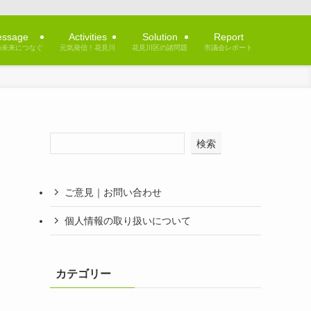
ssage
Activities
Solution
Report
の未来につなぐ
元気発信！花見川
花見川区の諸問題
市議会レポート
検索
ご意見｜お問い合わせ
個人情報の取り扱いについて
カテゴリー