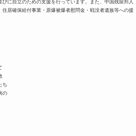
並びに自立のための支援を行っています。また、中国残留邦人
、住居確保給付事業・原爆被爆者慰問金・戦没者遺族等への援
て
教
たち
病の