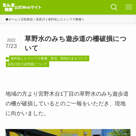
ホーム
元気発信！花見川
老朽化したインフラ整備
草野水のみち遊歩道の柵破損につ
2022
7/23
いて
老朽化したインフラ整備
防災・防犯のまちづくり
花見川区の諸問題について
地域の方より宮野木台1丁目の草野水のみち遊歩道
の柵が破損しているとのご一報をいただき、現地
に向かいました。