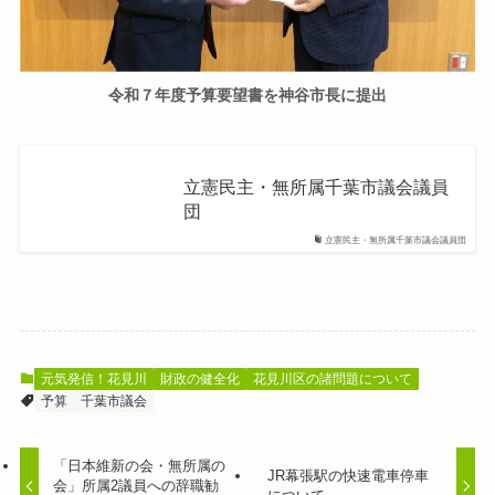
令和７年度予算要望書を神谷市長に提出
立憲民主・無所属千葉市議会議員
団
立憲民主・無所属千葉市議会議員団
元気発信！花見川
財政の健全化
花見川区の諸問題について
予算
千葉市議会
「日本維新の会・無所属の
JR幕張駅の快速電車停車
会」所属2議員への辞職勧