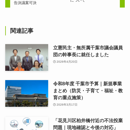
について
告決議案可決
関連記事
立憲民主・無所属千葉市議会議員
団の幹事長に就任しました
2026年4月20日
令和8年度 千葉市予算｜新規事業
まとめ（防災・子育て・福祉・教
育の重点施策）
2026年3月17日
「花見川区柏井橋付近の不法投棄
問題｜現地確認と今後の対応」