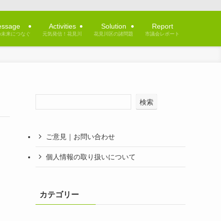
ssage
Activities
Solution
Report
の未来につなぐ
元気発信！花見川
花見川区の諸問題
市議会レポート
検索
ご意見｜お問い合わせ
個人情報の取り扱いについて
カテゴリー