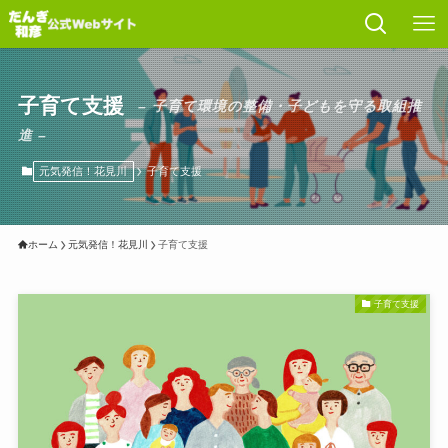
子育て支援
– 子育て環境の整備・子どもを守る取組推
進 –
元気発信！花見川
子育て支援
ホーム
元気発信！花見川
子育て支援
子育て支援